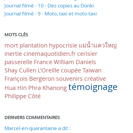
Journal filmé - 10 - Des copies au Donki
Journal filmé - 9 - Moto, taxi et moto-taxi
MOTS CLÉS
mort
plantation
hypocrisie
แม่น้ำแควใหญ่
inertie
cinemaquotidien.fr
cerisier
passerelle
France
William Daniels
Shay Cullen
L'Oreille coupée
Taïwan
François Bergeron
souvenirs
créative
témoignage
Hua Hin
Phra Khanong
Philippe Côté
DERNIERS COMMENTAIRES
Marcel-en-quarantaine a dit :