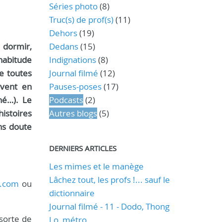
Séries photo
(8)
Truc(s) de prof(s)
(11)
Dehors
(19)
 dormir,
Dedans
(15)
habitude
Indignations
(8)
de toutes
Journal filmé
(12)
uvent en
Pauses-poses
(17)
hé…). Le
Podcasts
(2)
histoires
Autres blogs
(5)
ans doute
DERNIERS ARTICLES
Les mimes et le manège
Lâchez tout, les profs !... sauf le
t.com
ou
dictionnaire
Journal filmé - 11 - Dodo, Thong
sorte de
Lo, métro