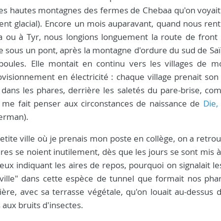
les hautes montagnes des fermes de Chebaa qu'on voyait
ent glacial). Encore un mois auparavant, quand nous rent
 ou à Tyr, nous longions longuement la route de front
he sous un pont, après la montagne d'ordure du sud de Sa
-poules. Elle montait en continu vers les villages de m
ovisionnement en électricité : chaque village prenait son
 dans les phares, derrière les saletés du pare-brise, c
a me fait penser aux circonstances de naissance de
Die,
berman).
 petite ville où je prenais mon poste en collège, on a retro
ares se noient inutilement, dès que les jours se sont mis
ux indiquant les aires de repos, pourquoi on signalait le
a ville" dans cette espèce de tunnel que formait nos pha
re, avec sa terrasse végétale, qu'on louait au-dessus d
 aux bruits d'insectes.