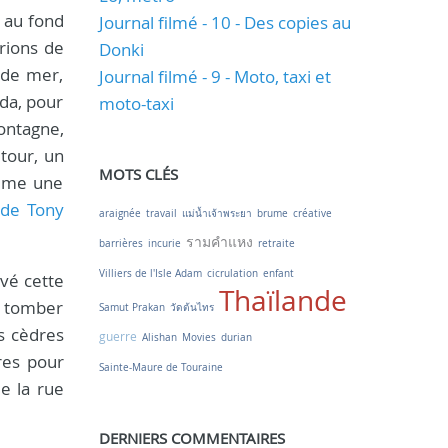
 au fond
Journal filmé - 10 - Des copies au
rions de
Donki
 de mer,
Journal filmé - 9 - Moto, taxi et
ïda, pour
moto-taxi
ontagne,
 tour, un
MOTS CLÉS
omme une
 de Tony
araignée
travail
แม่น้ำเจ้าพระยา
brume
créative
รามคำแหง
barrières
incurie
retraite
Villiers de l'Isle Adam
cicrulation
enfant
uvé cette
Thaïlande
 à tomber
Samut Prakan
วัดต้นไทร
s cèdres
guerre
Alishan
Movies
durian
res pour
Sainte-Maure de Touraine
e la rue
DERNIERS COMMENTAIRES