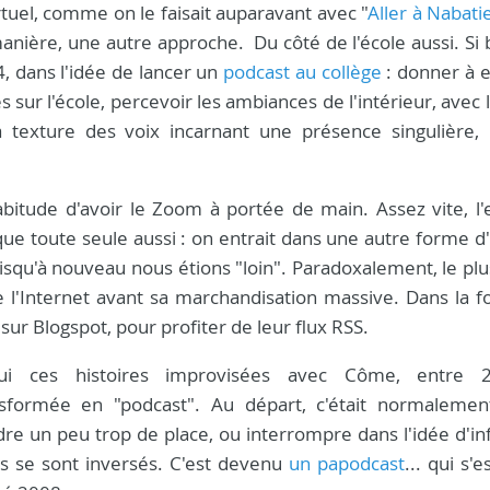
irtuel, comme on le faisait auparavant avec "
Aller à Nabati
manière, une autre approche. Du côté de l'école aussi. Si
, dans l'idée de lancer un
podcast au collège
: donner à 
 sur l'école, percevoir les ambiances de l'intérieur, avec l
a texture des voix incarnant une présence singulière, 
bitude d'avoir le Zoom à portée de main. Assez vite, l'
ue toute seule aussi : on entrait dans une autre forme d'
puisqu'à nouveau nous étions "loin". Paradoxalement, le pl
de l'Internet avant sa marchandisation massive. Dans la 
 sur Blogspot, pour profiter de leur flux RSS.
hui ces histoires improvisées avec Côme, entre 
nsformée en "podcast". Au départ, c'était normaleme
ndre un peu trop de place, ou interrompre dans l'idée d'inf
es se sont inversés. C'est devenu
un papodcast
... qui s'