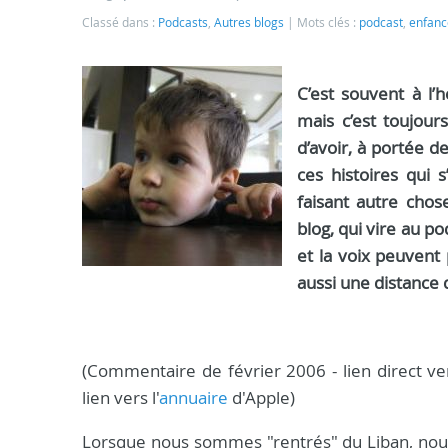
Classé dans :
Podcasts
,
Autres blogs
Mots clés :
podcast
,
enfanc
C’est souvent à l’
mais c’est toujou
d’avoir, à portée d
ces histoires qui 
faisant autre chos
blog, qui vire au p
et la voix peuvent 
aussi une distance
(Commentaire de février 2006 - lien direct v
lien vers l'
annuaire
d'Apple)
Lorsque nous sommes "rentrés" du Liban, nous 