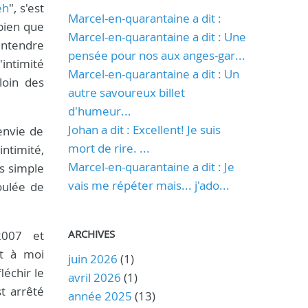
eh
", s'est
Marcel-en-quarantaine a dit :
 bien que
Marcel-en-quarantaine a dit : Une
entendre
pensée pour nos aux anges-gar...
'intimité
Marcel-en-quarantaine a dit : Un
loin des
autre savoureux billet
d'humeur...
Johan a dit : Excellent! Je suis
envie de
mort de rire. ...
intimité,
Marcel-en-quarantaine a dit : Je
us simple
vais me répéter mais... j'ado...
foulée de
ARCHIVES
2007 et
nt à moi
juin 2026
(1)
léchir le
avril 2026
(1)
est arrêté
année 2025
(13)