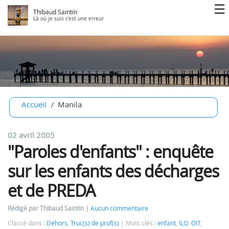
Thibaud Saintin
Là où je suis c'est une erreur
Accueil
Manila
02 avril 2005
"Paroles d'enfants" : enquête
sur les enfants des décharges
et de PREDA
Rédigé par Thibaud Saintin
Aucun commentaire
Classé dans :
Dehors
,
Truc(s) de prof(s)
Mots clés :
enfant
,
ILO
,
OIT
,