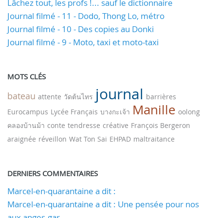
Lâchez tout, les profs !... sauf le dictionnaire
Journal filmé - 11 - Dodo, Thong Lo, métro
Journal filmé - 10 - Des copies au Donki
Journal filmé - 9 - Moto, taxi et moto-taxi
MOTS CLÉS
journal
bateau
attente
วัดต้นไทร
barrières
Manille
Eurocampus
Lycée Français
บางกะเจ้า
oolong
คลองบ้านม้า
conte
tendresse
créative
François Bergeron
araignée
réveillon
Wat Ton Sai
EHPAD
maltraitance
DERNIERS COMMENTAIRES
Marcel-en-quarantaine a dit :
Marcel-en-quarantaine a dit : Une pensée pour nos
aux anges-gar...