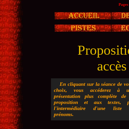
Pages 
Propositi
accès
En cliquant sur la séance de vo
choix, vous accéderez à u
présentation plus complète de
proposition et aux textes, 
l'intermédiaire d'une liste
prénoms.