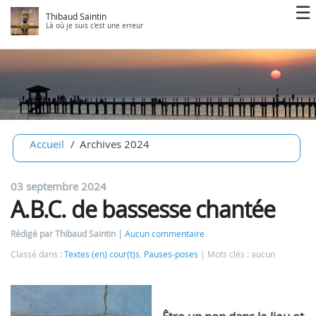
Thibaud Saintin
Là où je suis c'est une erreur
Accueil
Archives 2024
03 septembre 2024
A.B.C. de bassesse chantée
Rédigé par Thibaud Saintin
Aucun commentaire
Classé dans :
Textes (en) cour(t)s
,
Pauses-poses
Mots clés : aucun