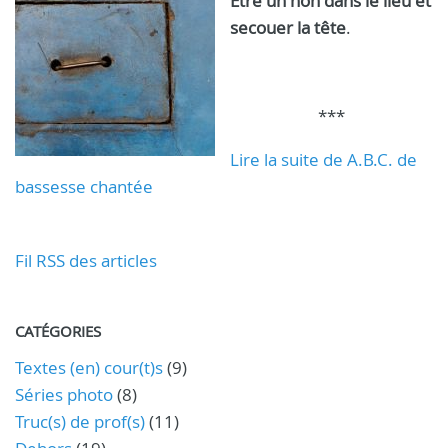
Être un non dans le lieu et
secouer la tête
.
***
Lire la suite de A.B.C. de
bassesse chantée
Fil RSS des articles
CATÉGORIES
Textes (en) cour(t)s
(9)
Séries photo
(8)
Truc(s) de prof(s)
(11)