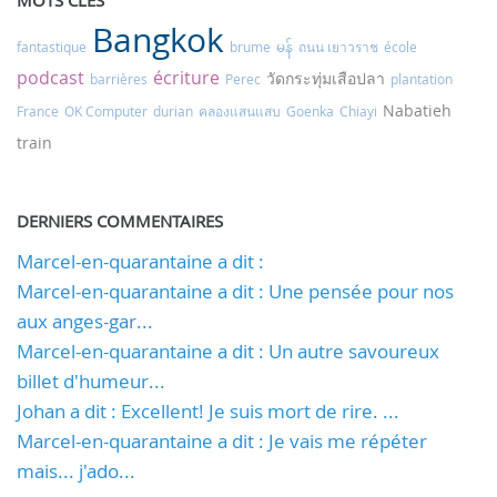
MOTS CLÉS
Bangkok
fantastique
brume
မန်
ถนน เยาวราช
école
podcast
écriture
วัดกระทุ่มเสือปลา
barrières
Perec
plantation
Nabatieh
France
OK Computer
durian
คลองแสนแสบ
Goenka
Chiayi
train
DERNIERS COMMENTAIRES
Marcel-en-quarantaine a dit :
Marcel-en-quarantaine a dit : Une pensée pour nos
aux anges-gar...
Marcel-en-quarantaine a dit : Un autre savoureux
billet d'humeur...
Johan a dit : Excellent! Je suis mort de rire. ...
Marcel-en-quarantaine a dit : Je vais me répéter
mais... j'ado...