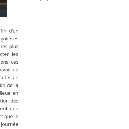
fin d'un
ngulières
les plus
ter les
dans ces
revoir de
scuter un
in de la
nlieue en
tion des
ment que
nt que je
a journée