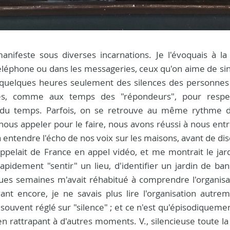
anifeste sous diverses incarnations. Je l'évoquais à la 
au téléphone ou dans les messageries, ceux qu'on aime de si
 quelques heures seulement des silences des personnes 
es, comme aux temps des "répondeurs", pour respec
n du temps. Parfois, on se retrouve au même rythme 
 nous appeler pour le faire, nous avons réussi à nous ent
 à entendre l'écho de nos voix sur les maisons, avant de di
elait de France en appel vidéo, et me montrait le jard
rapidement "sentir" un lieu, d'identifier un jardin de ba
ques semaines m'avait réhabitué à comprendre l'organisa
nt encore, je ne savais plus lire l'organisation autre
souvent réglé sur "silence" ; et ce n'est qu'épisodiqueme
n rattrapant à d'autres moments. V., silencieuse toute l