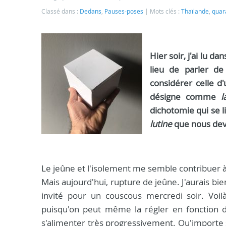
Classé dans :
Dedans
,
Pauses-poses
Mots clés :
Thaïlande
,
quar
Hier soir, j'ai lu da
lieu de parler de
considérer celle d
désigne comme
l
dichotomie qui se l
lutine
que nous devr
Le jeûne et l'isolement me semble contribuer à 
Mais aujourd'hui, rupture de jeûne. J'aurais bie
invité pour un couscous mercredi soir. Vo
puisqu'on peut même la régler en fonction d'
s'alimenter très progressivement. Qu'importe 