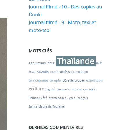
Journal filmé - 10 - Des copies au
Donki
Journal filmé - 9 - Moto, taxi et
moto-taxi
MOTS CLÉS
Thaïlande
คลองแสนแสบ
fleur
臺灣
阿里山森林鐵路
conte
พระโขนง
circulation
témoignage
temple
exposition
L'Oreille coupée
écriture
dignité
barrières
interdisciplinarité
Philippe Côté
promenades
Lycée Français
Sainte-Maure de Touraine
DERNIERS COMMENTAIRES