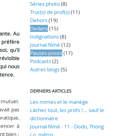
Séries photo
(8)
Truc(s) de prof(s)
(11)
Dehors
(19)
Dedans
(15)
ante. Au
Indignations
(8)
 préfère
Journal filmé
(12)
soi, qu'il
Pauses-poses
(17)
évisible
Podcasts
(2)
qui nous
Autres blogs
(5)
stence.
DERNIERS ARTICLES
t mutuel.
Les mimes et le manège
avait pas
Lâchez tout, les profs !... sauf le
ratique,
dictionnaire
mencer à
Journal filmé - 11 - Dodo, Thong
t bien :
Lo, métro