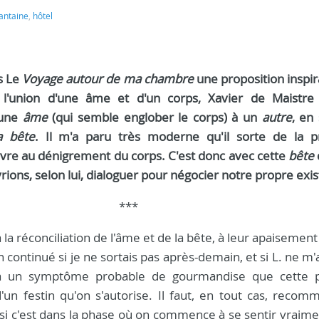
antaine
,
hôtel
ns Le
Voyage autour de ma chambre
une proposition inspir
 l'union d'une âme et d'un corps, Xavier de Maistre
'une
âme
(qui semble englober le corps) à un
autre
, en 
a bête
. Il m'a paru très moderne qu'il sorte de la pr
ivre au dénigrement du corps. C'est donc avec cette
bête
ions, selon lui, dialoguer pour négocier notre propre exi
***
la réconciliation de l'âme et de la bête, à leur apaisemen
n continué si je ne sortais pas après-demain, et si L. ne m'
ilà un symptôme probable de gourmandise que cette p
un festin qu'on s'autorise. Il faut, en tout cas, recom
si c'est dans la phase où on commence à se sentir vraimen