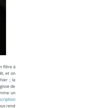
 filtre à
t, et on
hier ; la
agisse de
 comme un
scription
nous rend