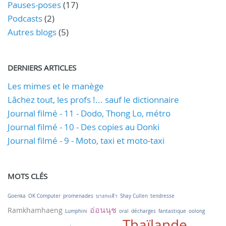
Pauses-poses
(17)
Podcasts
(2)
Autres blogs
(5)
DERNIERS ARTICLES
Les mimes et le manège
Lâchez tout, les profs !... sauf le dictionnaire
Journal filmé - 11 - Dodo, Thong Lo, métro
Journal filmé - 10 - Des copies au Donki
Journal filmé - 9 - Moto, taxi et moto-taxi
MOTS CLÉS
Goenka
OK Computer
promenades
บางกะเจ้า
Shay Cullen
tendresse
อ่อนนุช
Ramkhamhaeng
Lumphini
oral
décharges
fantastique
oolong
Thaïlande